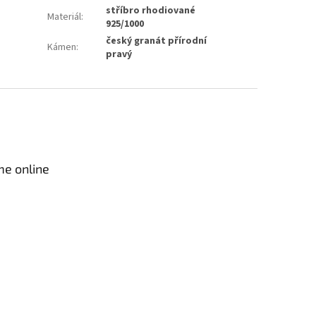
stříbro rhodiované
Materiál
:
925/1000
český granát přírodní
Kámen
:
pravý
me online