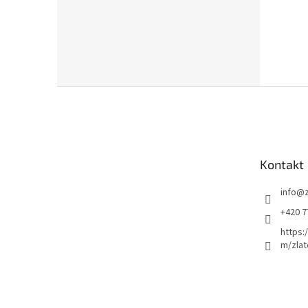
Z
á
p
a
t
Kontakt
í
info
@
+420 7
https:
m/zlat