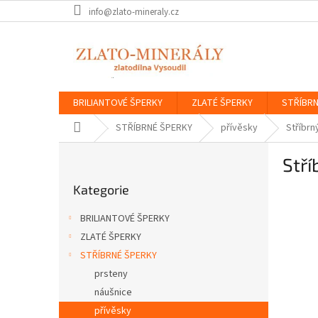
Přejít
info@zlato-mineraly.cz
na
obsah
BRILIANTOVÉ ŠPERKY
ZLATÉ ŠPERKY
STŘÍBRN
Domů
STŘÍBRNÉ ŠPERKY
přívěsky
Stříbrn
P
Stří
o
Přeskočit
s
Kategorie
kategorie
t
r
BRILIANTOVÉ ŠPERKY
a
ZLATÉ ŠPERKY
n
STŘÍBRNÉ ŠPERKY
n
í
prsteny
p
náušnice
a
přívěsky