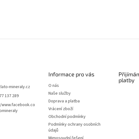
Informace pro vás
Přijímá
platby
O nás
zlato-mineraly.cz
Naše služby
77 137 289
Doprava a platba
//www.facebook.co
Vrácení zboží
omineraly
Obchodní podmínky
Podmínky ochrany osobních
údajů
Mimosoudní řešení