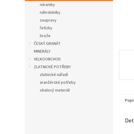
n
náramky
e
náhrdelníky
l
soupravy
řetízky
brože
ČESKÝ GRANÁT
MINERÁLY
VELKOOBCHOD
ZLATNICKÉ POTŘEBY
zlatnické nářadí
aranžérské potřeby
obalový materiál
Popi
Det