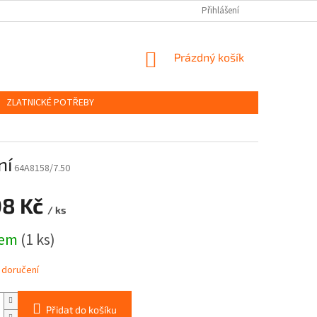
OBCHODNÍ PODMÍNKY
PODMÍNKY OCHRANY OSOBNÍCH ÚDAJŮ
Přihlášení
NÁKUPNÍ
Prázdný košík
KOŠÍK
ZLATNICKÉ POTŘEBY
ní
64A8158/7.50
08 Kč
/ ks
dem
(1 ks)
 doručení
Přidat do košíku