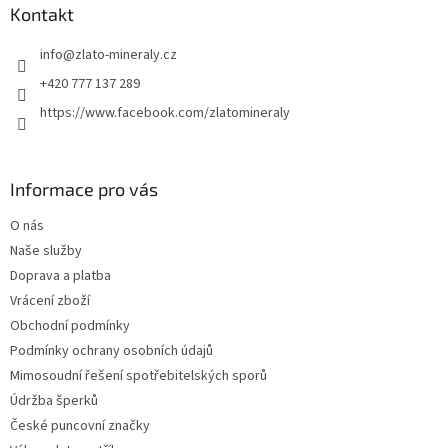
a
Kontakt
t
info
@
zlato-mineraly.cz
í
+420 777 137 289
https://www.facebook.com/zlatomineraly
Informace pro vás
O nás
Naše služby
Doprava a platba
Vrácení zboží
Obchodní podmínky
Podmínky ochrany osobních údajů
Mimosoudní řešení spotřebitelských sporů
Údržba šperků
České puncovní značky