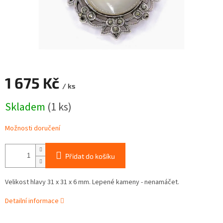
1 675 Kč
/ ks
Měrná
Skladem
(1 ks)
cena:
Možnosti doručení
Přidat do košíku
Velikost hlavy 31 x 31 x 6 mm. Lepené kameny - nenamáčet.
Detailní informace