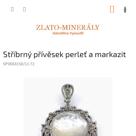
Přejít
NÁKUP
na
obsah
KOŠÍK
Stříbrný přívěsek perleť a markazit
SP05831SD/11.72