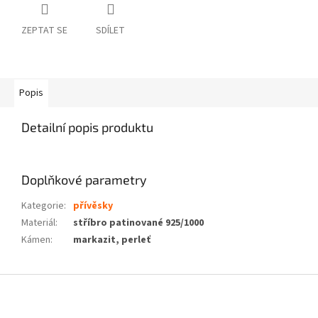
ZEPTAT SE
SDÍLET
Popis
Detailní popis produktu
Doplňkové parametry
Kategorie
:
přívěsky
Materiál
:
stříbro patinované 925/1000
Kámen
:
markazit, perleť
Z
á
p