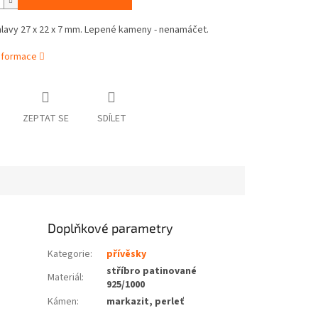
hlavy 27 x 22 x 7 mm. Lepené kameny - nenamáčet.
informace
ZEPTAT SE
SDÍLET
Doplňkové parametry
Kategorie
:
přívěsky
stříbro patinované
Materiál
:
925/1000
Kámen
:
markazit, perleť