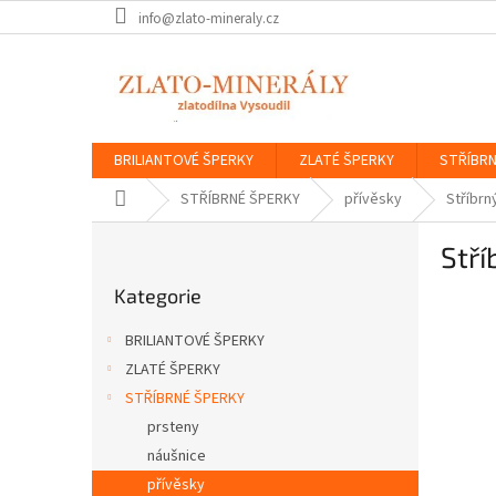
Přejít
info@zlato-mineraly.cz
na
obsah
BRILIANTOVÉ ŠPERKY
ZLATÉ ŠPERKY
STŘÍBRN
Domů
STŘÍBRNÉ ŠPERKY
přívěsky
Stříbrn
P
Stří
o
Přeskočit
s
Kategorie
kategorie
t
r
BRILIANTOVÉ ŠPERKY
a
ZLATÉ ŠPERKY
n
STŘÍBRNÉ ŠPERKY
n
í
prsteny
p
náušnice
a
přívěsky