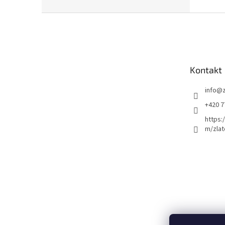
Z
á
p
a
t
Kontakt
í
info
@
+420 7
https:
m/zlat