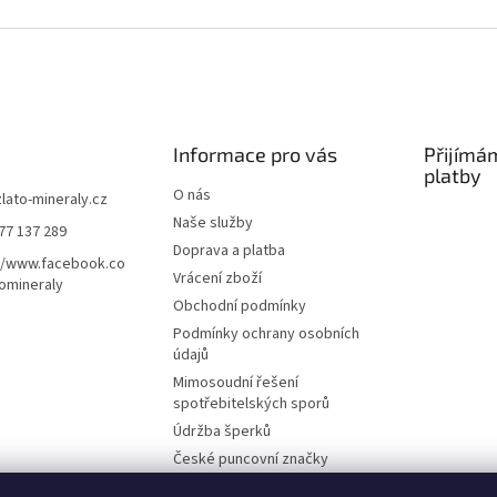
Informace pro vás
Přijímá
platby
O nás
zlato-mineraly.cz
Naše služby
77 137 289
Doprava a platba
//www.facebook.co
Vrácení zboží
omineraly
Obchodní podmínky
Podmínky ochrany osobních
údajů
Mimosoudní řešení
spotřebitelských sporů
Údržba šperků
České puncovní značky
Výkup zlata a stříbra