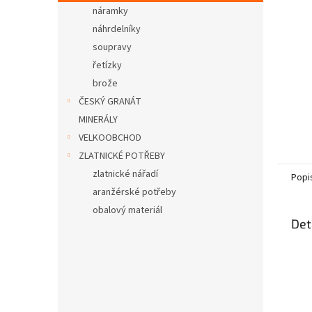
n
náramky
e
náhrdelníky
l
soupravy
řetízky
brože
ČESKÝ GRANÁT
MINERÁLY
VELKOOBCHOD
ZLATNICKÉ POTŘEBY
zlatnické nářadí
Popi
aranžérské potřeby
obalový materiál
Det