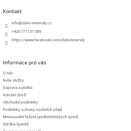
p
a
Kontakt
t
info
@
zlato-mineraly.cz
í
+420 777 137 289
https://www.facebook.com/zlatomineraly
Informace pro vás
O nás
Naše služby
Doprava a platba
Vrácení zboží
Obchodní podmínky
Podmínky ochrany osobních údajů
Mimosoudní řešení spotřebitelských sporů
Údržba šperků