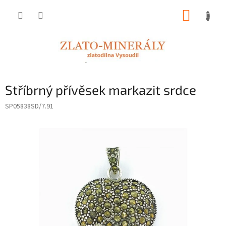
Přejít
NÁKUP
na
obsah
KOŠÍK
Stříbrný přívěsek markazit srdce
SP05838SD/7.91