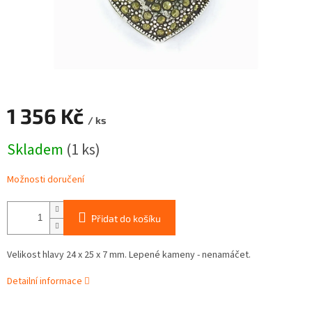
1 356 Kč
/ ks
Měrná
Skladem
(1 ks)
cena:
Možnosti doručení
Přidat do košíku
Velikost hlavy 24 x 25 x 7 mm. Lepené kameny - nenamáčet.
Detailní informace