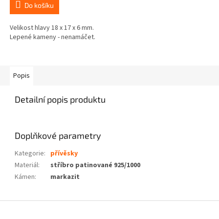
Do košíku
Velikost hlavy 18 x 17 x 6 mm.
Lepené kameny - nenamáčet.
Popis
Detailní popis produktu
Doplňkové parametry
Kategorie
:
přívěsky
Materiál
:
stříbro patinované 925/1000
Kámen
:
markazit
Z
á