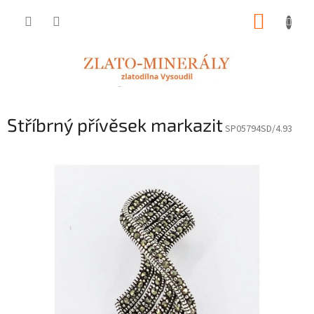
Přejít
NÁKUP
na
obsah
KOŠÍK
Stříbrný přívěsek markazit
SP05794SD/4.93