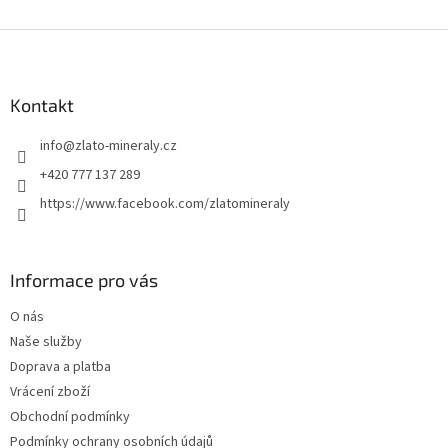
Z
á
p
a
Kontakt
t
info
@
zlato-mineraly.cz
í
+420 777 137 289
https://www.facebook.com/zlatomineraly
Informace pro vás
O nás
Naše služby
Doprava a platba
Vrácení zboží
Obchodní podmínky
Podmínky ochrany osobních údajů