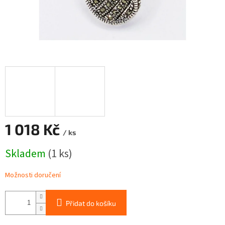
1 018 Kč
/ ks
Měrná
Skladem
(1 ks)
cena:
Možnosti doručení
Přidat do košíku