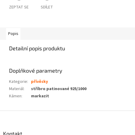
ZEPTAT SE
SDÍLET
Popis
Detailní popis produktu
Doplňkové parametry
Kategorie
:
přívěsky
Materiál
:
stříbro patinované 925/1000
Kámen
:
markazit
Z
á
p
a
Kontakt