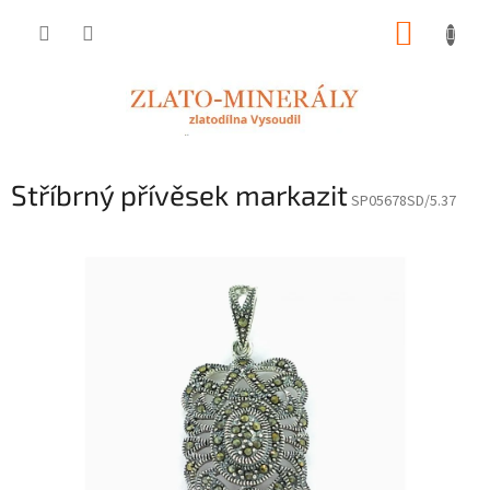
Přejít
NÁKUP
na
obsah
KOŠÍK
Stříbrný přívěsek markazit
SP05678SD/5.37