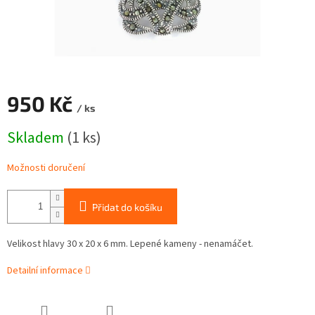
950 Kč
/ ks
Měrná
Skladem
(1 ks)
cena:
Možnosti doručení
Přidat do košíku
Velikost hlavy 30 x 20 x 6 mm. Lepené kameny - nenamáčet.
Detailní informace