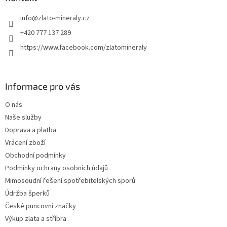
t
info
@
zlato-mineraly.cz
í
+420 777 137 289
https://www.facebook.com/zlatomineraly
Informace pro vás
O nás
Naše služby
Doprava a platba
Vrácení zboží
Obchodní podmínky
Podmínky ochrany osobních údajů
Mimosoudní řešení spotřebitelských sporů
Údržba šperků
České puncovní značky
Výkup zlata a stříbra