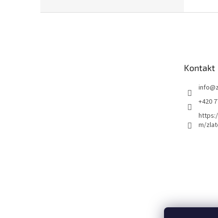
Z
á
p
a
t
Kontakt
í
info
@
+420 7
https:
m/zlat