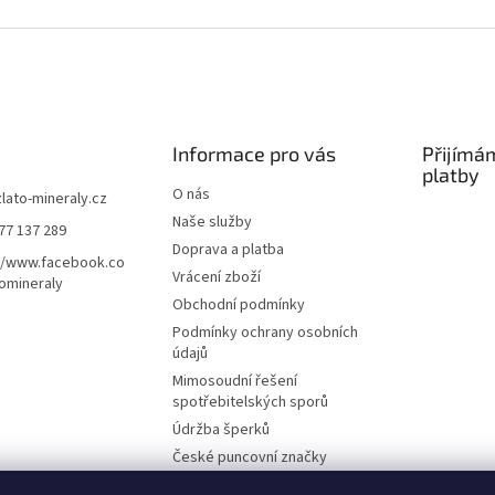
Informace pro vás
Přijímá
platby
O nás
zlato-mineraly.cz
Naše služby
77 137 289
Doprava a platba
//www.facebook.co
Vrácení zboží
omineraly
Obchodní podmínky
Podmínky ochrany osobních
údajů
Mimosoudní řešení
spotřebitelských sporů
Údržba šperků
České puncovní značky
Výkup zlata a stříbra