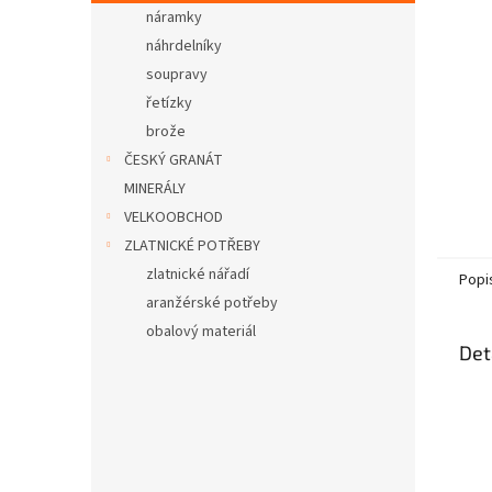
n
náramky
e
náhrdelníky
l
soupravy
řetízky
brože
ČESKÝ GRANÁT
MINERÁLY
VELKOOBCHOD
ZLATNICKÉ POTŘEBY
zlatnické nářadí
Popi
aranžérské potřeby
obalový materiál
Det