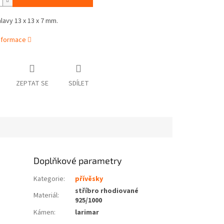
hlavy 13 x 13 x 7 mm.
informace
ZEPTAT SE
SDÍLET
Doplňkové parametry
Kategorie
:
přívěsky
stříbro rhodiované
Materiál
:
925/1000
Kámen
:
larimar