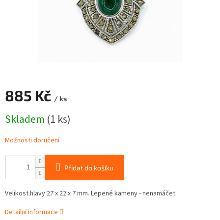
885 Kč
/ ks
Měrná
Skladem
(1 ks)
cena:
Možnosti doručení
Přidat do košíku
Velikost hlavy 27 x 22 x 7 mm. Lepené kameny - nenamáčet.
Detailní informace