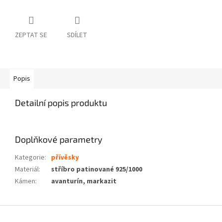
ZEPTAT SE
SDÍLET
Popis
Detailní popis produktu
Doplňkové parametry
Kategorie
:
přívěsky
Materiál
:
stříbro patinované 925/1000
Kámen
:
avanturín, markazit
Z
á