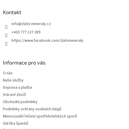
p
a
Kontakt
t
info
@
zlato-mineraly.cz
í
+420 777 137 289
https://www.facebook.com/zlatomineraly
Informace pro vás
O nás
Naše služby
Doprava a platba
Vrácení zboží
Obchodní podmínky
Podmínky ochrany osobních údajů
Mimosoudní řešení spotřebitelských sporů
Údržba šperků