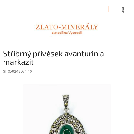
Přejít
NÁKUP
na
obsah
KOŠÍK
Stříbrný přívěsek avanturín a
markazit
SP05824SD/4.40