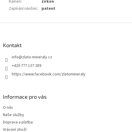
Kámen
:
zirkon
Zapínání náušnic
:
patent
Z
á
p
a
Kontakt
t
info
@
zlato-mineraly.cz
í
+420 777 137 289
https://www.facebook.com/zlatomineraly
Informace pro vás
O nás
Naše služby
Doprava a platba
Vrácení zboží