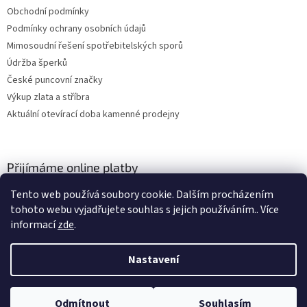
Obchodní podmínky
Podmínky ochrany osobních údajů
Mimosoudní řešení spotřebitelských sporů
Údržba šperků
České puncovní značky
Výkup zlata a stříbra
Aktuální otevírací doba kamenné prodejny
Přijímáme online platby
Tento web používá soubory cookie. Dalším procházením
tohoto webu vyjadřujete souhlas s jejich používáním.. Více
informací
zde
.
Nastavení
Vytvořil Shoptet
Odmítnout
Souhlasím
Copyright 2026
ZLATO-MINERÁLY
. Všechna práva vyhrazena.