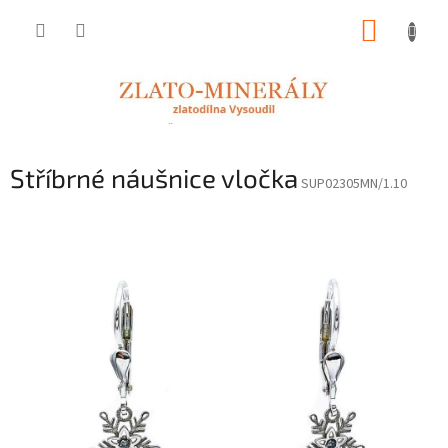
Přejít
NÁKUP
na
obsah
KOŠÍK
Stříbrné náušnice vločka
SUP02305MN/1.10