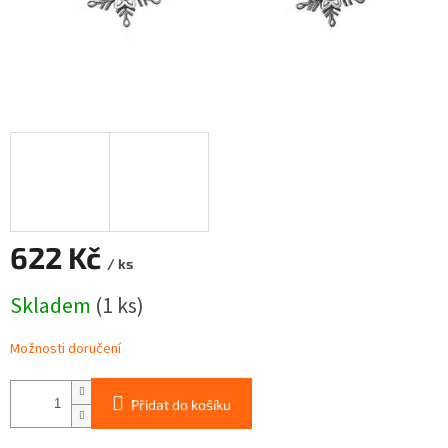
622 Kč
/ ks
Měrná
Skladem
(1 ks)
cena:
Možnosti doručení
Přidat do košíku