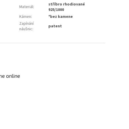
stříbro rhodiované
Materiál
:
925/1000
Kámen
:
*bez kamene
Zapínání
patent
náušnic
:
me online