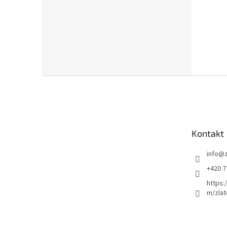
Z
á
p
a
t
Kontakt
í
info
@
+420 7
https:
m/zlat