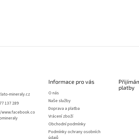
Informace pro vás
Přijímá
platby
O nás
zlato-mineraly.cz
Naše služby
77 137 289
Doprava a platba
//www.facebook.co
Vrácení zboží
omineraly
Obchodní podmínky
Podmínky ochrany osobních
údajů