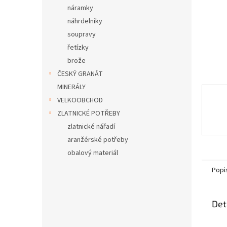
n
náramky
e
náhrdelníky
l
soupravy
řetízky
brože
ČESKÝ GRANÁT
MINERÁLY
VELKOOBCHOD
ZLATNICKÉ POTŘEBY
zlatnické nářadí
aranžérské potřeby
obalový materiál
Popi
Det