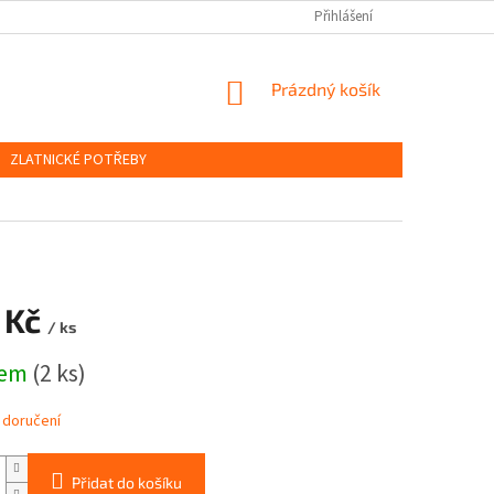
OBCHODNÍ PODMÍNKY
PODMÍNKY OCHRANY OSOBNÍCH ÚDAJŮ
Přihlášení
NÁKUPNÍ
Prázdný košík
KOŠÍK
ZLATNICKÉ POTŘEBY
 Kč
/ ks
dem
(2 ks)
 doručení
Přidat do košíku