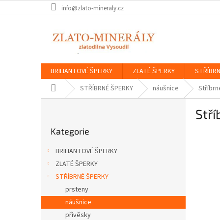
Přejít
info@zlato-mineraly.cz
na
obsah
BRILIANTOVÉ ŠPERKY
ZLATÉ ŠPERKY
STŘÍBRN
Domů
STŘÍBRNÉ ŠPERKY
náušnice
Stříbrn
P
Stří
o
Přeskočit
s
Kategorie
kategorie
t
r
BRILIANTOVÉ ŠPERKY
a
ZLATÉ ŠPERKY
n
STŘÍBRNÉ ŠPERKY
n
í
prsteny
p
náušnice
a
přívěsky