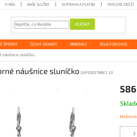
O NÁS
NAŠE SLUŽBY
DOPRAVA A PLATBA
VRÁCENÍ ZBOŽÍ
HLEDAT
É ŠPERKY
ČESKÝ GRANÁT
MINERÁLY
VELKOOBCHOD
é náušnice sluníčko
brné náušnice sluníčko
SUP03837MN/1.10
586
Měrná
Skla
cena:
Možnosti