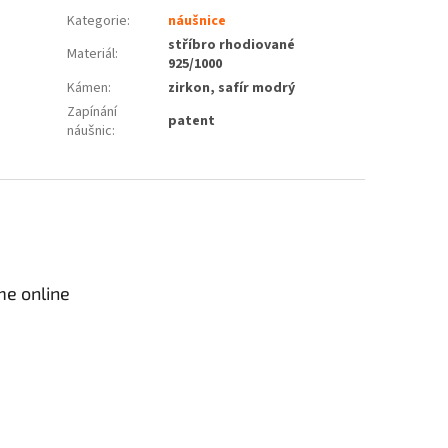
Kategorie
:
náušnice
stříbro rhodiované
Materiál
:
925/1000
Kámen
:
zirkon, safír modrý
Zapínání
patent
náušnic
:
me online