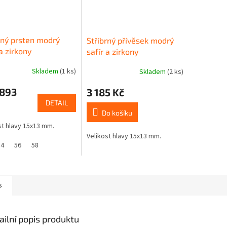
rný prsten modrý
Stříbrný přívěsek modrý
 a zirkony
safír a zirkony
Skladem
(1 ks)
Skladem
(2 ks)
 893
3 185 Kč
DETAIL
Do košíku
st hlavy 15x13 mm.
Velikost hlavy 15x13 mm.
54
56
58
s
ailní popis produktu