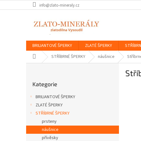
Přejít
info@zlato-mineraly.cz
na
obsah
BRILIANTOVÉ ŠPERKY
ZLATÉ ŠPERKY
STŘÍBRN
Domů
STŘÍBRNÉ ŠPERKY
náušnice
Stříbrn
P
Stří
o
Přeskočit
s
Kategorie
kategorie
t
r
BRILIANTOVÉ ŠPERKY
a
ZLATÉ ŠPERKY
n
STŘÍBRNÉ ŠPERKY
n
í
prsteny
p
náušnice
a
přívěsky