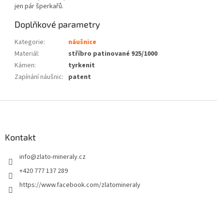
jen pár šperkařů.
Doplňkové parametry
Kategorie
:
náušnice
Materiál
:
stříbro patinované 925/1000
Kámen
:
tyrkenit
Zapínání náušnic
:
patent
Z
á
p
a
Kontakt
t
info
@
zlato-mineraly.cz
í
+420 777 137 289
https://www.facebook.com/zlatomineraly