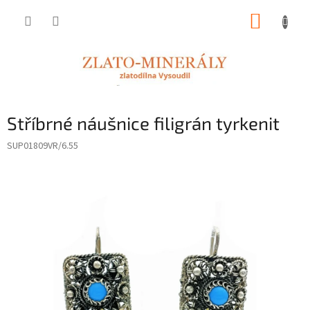
Přejít
NÁKUP
na
obsah
KOŠÍK
Stříbrné náušnice filigrán tyrkenit
SUP01809VR/6.55