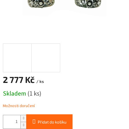
2 777 Kč
/ ks
Měrná
Skladem
(1 ks)
cena:
Možnosti doručení
Přidat do košíku