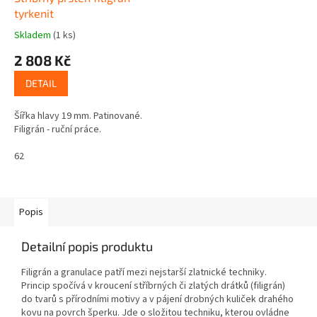
tyrkenit
Skladem
(1 ks)
2 808 Kč
DETAIL
Šířka hlavy 19 mm. Patinované.
Filigrán - ruční práce.
62
Popis
Detailní popis produktu
Filigrán a granulace patří mezi nejstarší zlatnické techniky.
Princip spočívá v kroucení stříbrných či zlatých drátků (filigrán)
do tvarů s přírodními motivy a v pájení drobných kuliček drahého
kovu na povrch šperku. Jde o složitou techniku, kterou ovládne