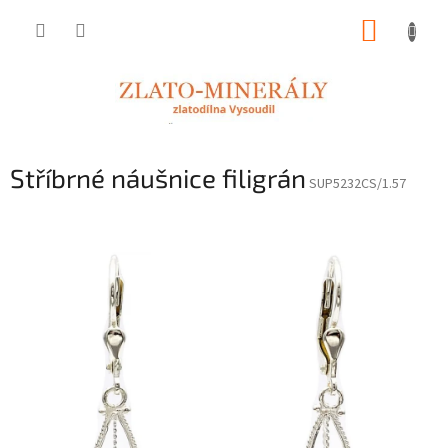
Přejít
NÁKUP
na
obsah
KOŠÍK
Stříbrné náušnice filigrán
SUP5232CS/1.57