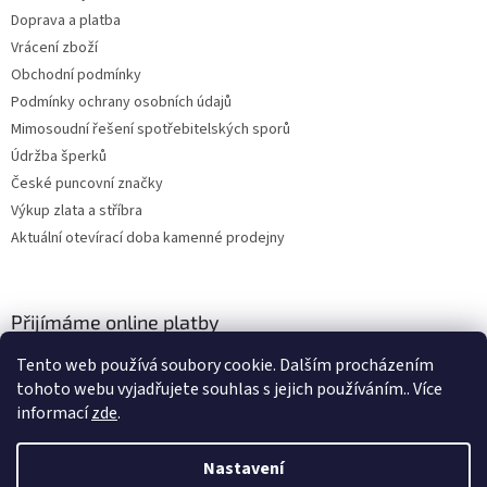
Doprava a platba
Vrácení zboží
Obchodní podmínky
Podmínky ochrany osobních údajů
Mimosoudní řešení spotřebitelských sporů
Údržba šperků
České puncovní značky
Výkup zlata a stříbra
Aktuální otevírací doba kamenné prodejny
Přijímáme online platby
Tento web používá soubory cookie. Dalším procházením
tohoto webu vyjadřujete souhlas s jejich používáním.. Více
informací
zde
.
Nastavení
Vytvořil Shoptet