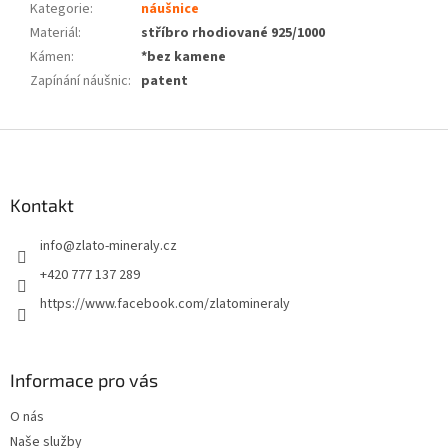
Kategorie
:
náušnice
Materiál
:
stříbro rhodiované 925/1000
Kámen
:
*bez kamene
Zapínání náušnic
:
patent
Z
á
p
a
Kontakt
t
info
@
zlato-mineraly.cz
í
+420 777 137 289
https://www.facebook.com/zlatomineraly
Informace pro vás
O nás
Naše služby