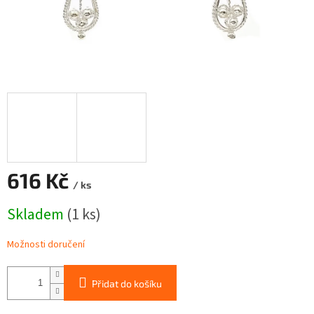
616 Kč
/ ks
Měrná
Skladem
(1 ks)
cena:
Možnosti doručení
Přidat do košíku