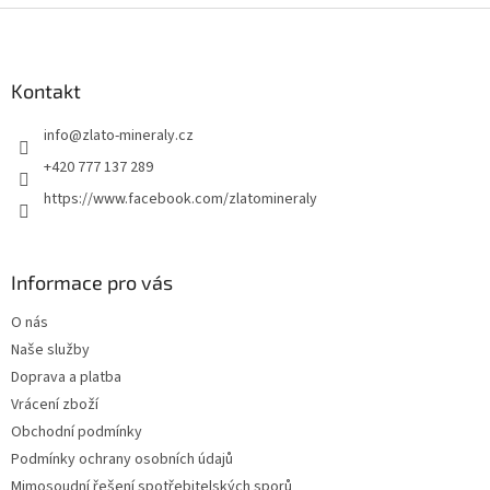
Z
á
p
a
Kontakt
t
info
@
zlato-mineraly.cz
í
+420 777 137 289
https://www.facebook.com/zlatomineraly
Informace pro vás
O nás
Naše služby
Doprava a platba
Vrácení zboží
Obchodní podmínky
Podmínky ochrany osobních údajů
Mimosoudní řešení spotřebitelských sporů