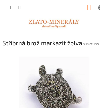
Přejít
NÁKUP
na
obsah
KOŠÍK
Stříbrná brož markazit želva
SB05938SS