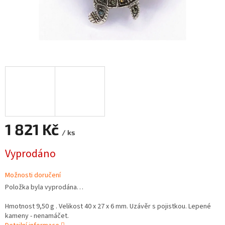
1 821 Kč
/ ks
Měrná
Vyprodáno
cena:
Možnosti doručení
Položka byla vyprodána…
Hmotnost 9,50 g . Velikost 40 x 27 x 6 mm. Uzávěr s pojistkou. Lepené
kameny - nenamáčet.