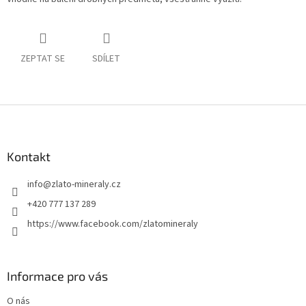
ZEPTAT SE
SDÍLET
Z
á
p
a
Kontakt
t
info
@
zlato-mineraly.cz
í
+420 777 137 289
https://www.facebook.com/zlatomineraly
Informace pro vás
O nás