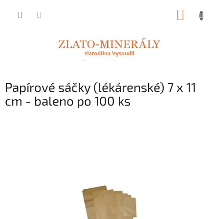
Přejít
NÁKUP
na
obsah
KOŠÍK
Papírové sáčky (lékárenské) 7 x 11
cm - baleno po 100 ks