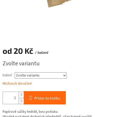
od
20 Kč
/ balení
Měrná
Zvolte variantu
cena:
balení
Možnosti doručení
Přidat do košíku
Papírové sáčky hnědé, bez potisku.
Vhodné na balení drobných předmětů, všestranné využití.